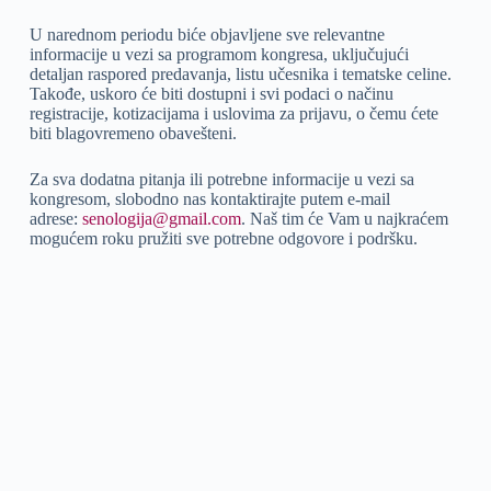
U narednom periodu biće objavljene sve relevantne
informacije u vezi sa programom kongresa, uključujući
detaljan raspored predavanja, listu učesnika i tematske celine.
Takođe, uskoro će biti dostupni i svi podaci o načinu
registracije, kotizacijama i uslovima za prijavu, o čemu ćete
biti blagovremeno obavešteni.
Za sva dodatna pitanja ili potrebne informacije u vezi sa
kongresom, slobodno nas kontaktirajte putem e-mail
adrese:
senologija@gmail.com
. Naš tim će Vam u najkraćem
mogućem roku pružiti sve potrebne odgovore i podršku.
Senološko udruženje Srbije
Senološko udruženje Srbije
osnovano je sa ciljem unapređenja
prevencije, ranog otkrivanja i savremenog lečenja bolesti dojke,
kroz multidisciplinarnu saradnju i kontinuirano stručno
usavršavanje zdravstvenih radnika.
Verujemo da razvoj senologije ima značajnu ulogu u podizanju
kvaliteta zdravstvene zaštite i unapređenju ishoda lečenja