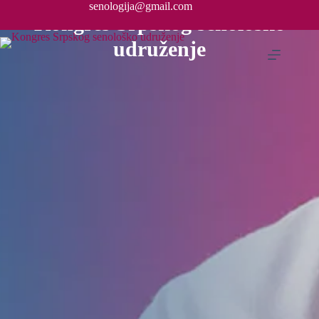
senologija@gmail.com
Kongres Srpskog senološko
udruženje