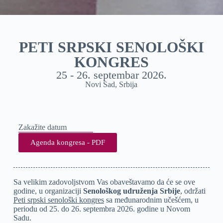
PETI SRPSKI SENOLOŠKI
KONGRES
25 - 26. septembar 2026.
Novi Sad, Srbija
Zakažite datum
Agenda kongresa - PDF
Sa velikim zadovoljstvom Vas obaveštavamo da će se ove
godine, u organizaciji
Senološkog udruženja Srbije
, održati
Peti srpski senološki kongres
sa međunarodnim učešćem, u
periodu od 25. do 26. septembra 2026. godine u Novom
Sadu.